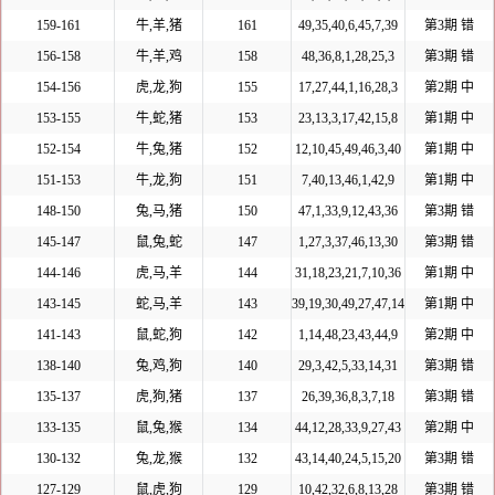
159-161
牛,羊,猪
161
49,35,40,6,45,7,39
第3期 错
156-158
牛,羊,鸡
158
48,36,8,1,28,25,3
第3期 错
154-156
虎,龙,狗
155
17,27,44,1,16,28,3
第2期 中
153-155
牛,蛇,猪
153
23,13,3,17,42,15,8
第1期 中
152-154
牛,兔,猪
152
12,10,45,49,46,3,40
第1期 中
151-153
牛,龙,狗
151
7,40,13,46,1,42,9
第1期 中
148-150
兔,马,猪
150
47,1,33,9,12,43,36
第3期 错
145-147
鼠,兔,蛇
147
1,27,3,37,46,13,30
第3期 错
144-146
虎,马,羊
144
31,18,23,21,7,10,36
第1期 中
143-145
蛇,马,羊
143
39,19,30,49,27,47,14
第1期 中
141-143
鼠,蛇,狗
142
1,14,48,23,43,44,9
第2期 中
138-140
兔,鸡,狗
140
29,3,42,5,33,14,31
第3期 错
135-137
虎,狗,猪
137
26,39,36,8,3,7,18
第3期 错
133-135
鼠,兔,猴
134
44,12,28,33,9,27,43
第2期 中
130-132
兔,龙,猴
132
43,14,40,24,5,15,20
第3期 错
127-129
鼠,虎,狗
129
10,42,32,6,8,13,28
第3期 错