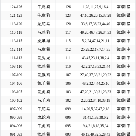
124-126
牛,鸡,狗
126
1,28,11,27,9,16,4
第3期 错
121-123
牛,猴,狗
123
47,16,26,20,15,37,28
第3期 错
118-120
龙,蛇,马
120
33,6,17,36,23,44,40
第3期 错
116-118
马,鸡,狗
117
49,20,46,47,26,34,33
第2期 中
113-115
虎,羊,猴
115
5,2,24,47,14,21,11
第3期 中
112-114
马,猴,猪
112
25,29,22,17,7,14,35
第1期 中
111-113
鼠,兔,龙
111
43,45,23,11,38,2,4
第1期 中
108-110
猴,鸡,猪
110
42,2,27,13,33,21,44
第3期 中
107-109
鼠,猴,鸡
107
27,49,37,38,21,20,22
第1期 中
104-106
兔,羊,猪
106
48,2,32,4,44,25,16
第3期 中
103-105
鼠,虎,狗
103
47,20,21,30,31,28,33
第1期 中
100-102
马,羊,鸡
102
2,20,22,34,10,33,19
第3期 错
097-099
牛,蛇,马
099
14,20,5,37,47,2,18
第3期 中
096-098
虎,蛇,鸡
096
31,41,1,39,38,6,2
第1期 中
094-096
牛,虎,鸡
095
9,4,21,8,18,35,34
第2期 中
091-093
猴,鸡,猪
093
46,13,49,32,5,28,43
第3期 错