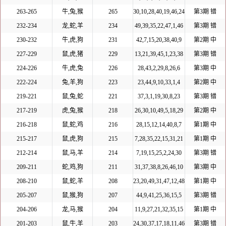
263-265
牛,兔,猴
265
30,10,28,40,19,46,24
第3期 错
232-234
龙,蛇,羊
234
49,39,35,22,47,1,46
第3期 错
230-232
牛,虎,狗
231
42,7,15,20,38,40,9
第2期 中
227-229
鼠,虎,猪
229
13,21,39,45,1,23,38
第3期 错
224-226
牛,虎,兔
226
28,43,2,29,8,26,6
第3期 中
222-224
兔,羊,狗
223
23,44,9,10,33,1,4
第2期 中
219-221
鼠,兔,蛇
221
37,3,1,19,30,8,23
第3期 错
217-219
虎,兔,猴
218
26,30,10,49,5,18,29
第2期 中
216-218
鼠,蛇,鸡
216
28,15,12,14,40,8,7
第1期 中
215-217
鼠,虎,狗
215
7,28,35,22,15,31,21
第1期 中
212-214
鼠,马,羊
214
7,19,15,25,2,24,30
第3期 错
209-211
蛇,鸡,狗
211
31,37,38,8,26,46,10
第3期 中
208-210
鼠,蛇,羊
208
23,20,49,31,47,12,48
第1期 中
205-207
鼠,猴,狗
207
44,9,41,25,36,15,5
第3期 错
204-206
龙,马,猴
204
11,9,27,21,32,35,15
第1期 中
201-203
鼠,牛,羊
203
24,30,37,17,18,11,46
第3期 错