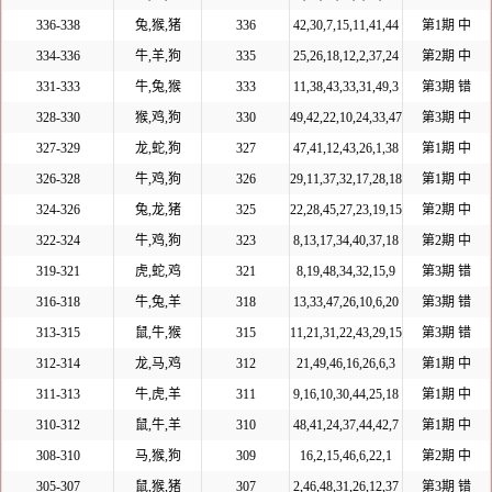
336-338
兔,猴,猪
336
42,30,7,15,11,41,44
第1期 中
334-336
牛,羊,狗
335
25,26,18,12,2,37,24
第2期 中
331-333
牛,兔,猴
333
11,38,43,33,31,49,3
第3期 错
328-330
猴,鸡,狗
330
49,42,22,10,24,33,47
第3期 中
327-329
龙,蛇,狗
327
47,41,12,43,26,1,38
第1期 中
326-328
牛,鸡,狗
326
29,11,37,32,17,28,18
第1期 中
324-326
兔,龙,猪
325
22,28,45,27,23,19,15
第2期 中
322-324
牛,鸡,狗
323
8,13,17,34,40,37,18
第2期 中
319-321
虎,蛇,鸡
321
8,19,48,34,32,15,9
第3期 错
316-318
牛,兔,羊
318
13,33,47,26,10,6,20
第3期 错
313-315
鼠,牛,猴
315
11,21,31,22,43,29,15
第3期 错
312-314
龙,马,鸡
312
21,49,46,16,26,6,3
第1期 中
311-313
牛,虎,羊
311
9,16,10,30,44,25,18
第1期 中
310-312
鼠,牛,羊
310
48,41,24,37,44,42,7
第1期 中
308-310
马,猴,狗
309
16,2,15,46,6,22,1
第2期 中
305-307
鼠,猴,猪
307
2,46,48,31,26,12,37
第3期 错