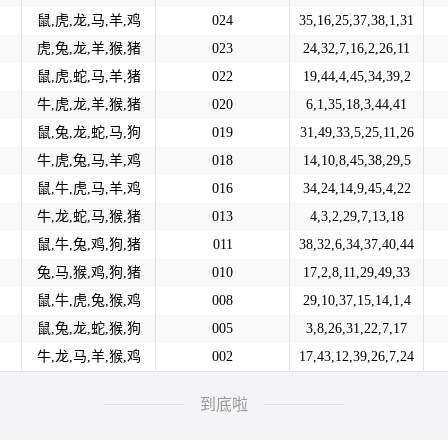
鼠,虎,龙,马,羊,鸡
024
35,16,25,37,38,1,31
虎,兔,龙,羊,猴,猪
023
24,32,7,16,2,26,11
鼠,虎,蛇,马,羊,猪
022
19,44,4,45,34,39,2
牛,虎,龙,羊,猴,猪
020
6,1,35,18,3,44,41
鼠,兔,龙,蛇,马,狗
019
31,49,33,5,25,11,26
牛,虎,兔,马,羊,鸡
018
14,10,8,45,38,29,5
鼠,牛,虎,马,羊,鸡
016
34,24,14,9,45,4,22
牛,龙,蛇,马,猴,猪
013
4,3,2,29,7,13,18
鼠,牛,兔,鸡,狗,猪
011
38,32,6,34,37,40,44
兔,马,猴,鸡,狗,猪
010
17,2,8,11,29,49,33
鼠,牛,虎,兔,猴,鸡
008
29,10,37,15,14,1,4
鼠,兔,龙,蛇,猴,狗
005
3,8,26,31,22,7,17
牛,龙,马,羊,猴,鸡
002
17,43,12,39,26,7,24
到底啦