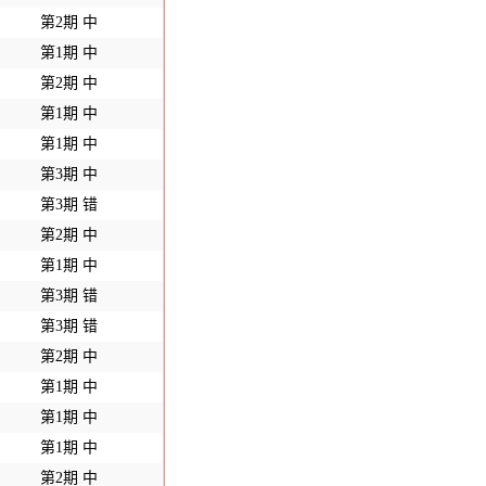
第2期 中
第1期 中
第2期 中
第1期 中
第1期 中
第3期 中
第3期 错
第2期 中
第1期 中
第3期 错
第3期 错
第2期 中
第1期 中
第1期 中
第1期 中
第2期 中