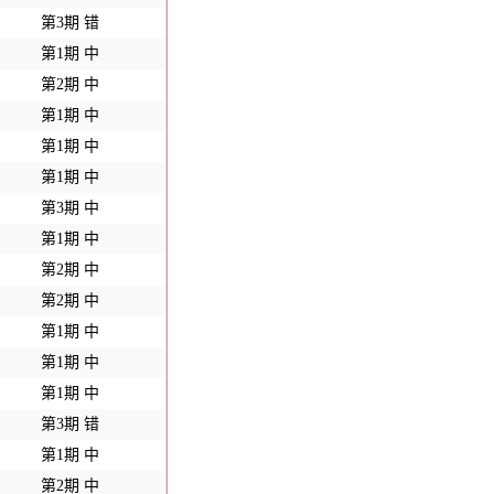
第3期 错
第1期 中
第2期 中
第1期 中
第1期 中
第1期 中
第3期 中
第1期 中
第2期 中
第2期 中
第1期 中
第1期 中
第1期 中
第3期 错
第1期 中
第2期 中