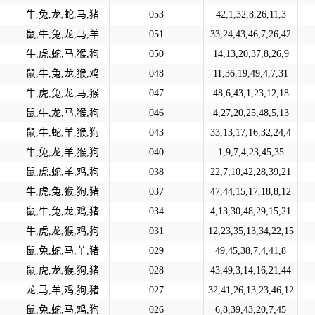
牛,兔,龙,蛇,马,猪
053
42,1,32,8,26,11,3
鼠,牛,兔,龙,马,羊
051
33,24,43,46,7,26,42
牛,虎,蛇,马,猴,狗
050
14,13,20,37,8,26,9
鼠,牛,兔,龙,猴,鸡
048
11,36,19,49,4,7,31
牛,虎,兔,龙,马,猴
047
48,6,43,1,23,12,18
鼠,牛,龙,马,猴,狗
046
4,27,20,25,48,5,13
鼠,牛,蛇,羊,猴,狗
043
33,13,17,16,32,24,4
牛,兔,龙,羊,猴,狗
040
1,9,7,4,23,45,35
鼠,虎,蛇,羊,鸡,狗
038
22,7,10,42,28,39,21
牛,虎,兔,猴,狗,猪
037
47,44,15,17,18,8,12
鼠,牛,兔,龙,鸡,猪
034
4,13,30,48,29,15,21
牛,虎,龙,猴,鸡,狗
031
12,23,35,13,34,22,15
鼠,兔,蛇,马,羊,猪
029
49,45,38,7,4,41,8
鼠,虎,龙,猴,狗,猪
028
43,49,3,14,16,21,44
龙,马,羊,鸡,狗,猪
027
32,41,26,13,23,46,12
鼠,兔,蛇,马,鸡,狗
026
6,8,39,43,20,7,45