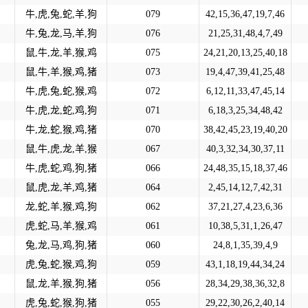
牛,虎,兔,蛇,羊,狗
079
42,15,36,47,19,7,46
牛,兔,龙,马,羊,狗
076
21,25,31,48,4,7,49
鼠,牛,龙,羊,猴,鸡
075
24,21,20,13,25,40,18
鼠,牛,羊,猴,鸡,猪
073
19,4,47,39,41,25,48
牛,虎,兔,蛇,猴,鸡
072
6,12,11,33,47,45,14
牛,虎,龙,蛇,鸡,狗
071
6,18,3,25,34,48,42
牛,龙,蛇,猴,鸡,猪
070
38,42,45,23,19,40,20
鼠,牛,虎,龙,羊,猴
067
40,3,32,34,30,37,11
牛,虎,蛇,鸡,狗,猪
066
24,48,35,15,18,37,46
鼠,虎,龙,羊,鸡,猪
064
2,45,14,12,7,42,31
龙,蛇,羊,猴,鸡,狗
062
37,21,27,4,23,6,36
虎,蛇,马,羊,猴,鸡
061
10,38,5,31,1,26,47
兔,龙,马,鸡,狗,猪
060
24,8,1,35,39,4,9
虎,兔,蛇,猴,鸡,狗
059
43,1,18,19,44,34,24
鼠,龙,羊,猴,狗,猪
056
28,34,29,38,36,32,8
虎,兔,蛇,猴,狗,猪
055
29,22,30,26,2,40,14