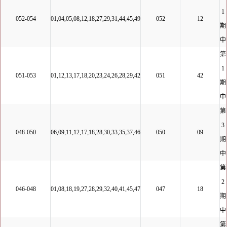
1
052-054
01,04,05,08,12,18,27,29,31,44,45,49
052
12
期
中
第
1
051-053
01,12,13,17,18,20,23,24,26,28,29,42
051
42
期
中
第
3
048-050
06,09,11,12,17,18,28,30,33,35,37,46
050
09
期
中
第
2
046-048
01,08,18,19,27,28,29,32,40,41,45,47
047
18
期
中
第