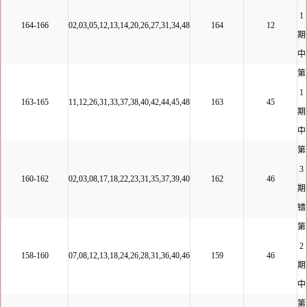
1
164-166
02,03,05,12,13,14,20,26,27,31,34,48
164
12
期
中
第
1
163-165
11,12,26,31,33,37,38,40,42,44,45,48
163
45
期
中
第
3
160-162
02,03,08,17,18,22,23,31,35,37,39,40
162
46
期
错
第
2
158-160
07,08,12,13,18,24,26,28,31,36,40,46
159
46
期
中
第