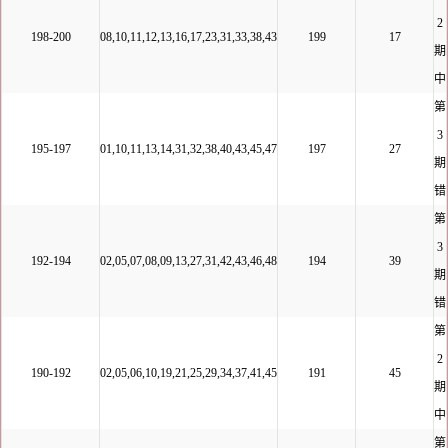
2
198-200
08,10,11,12,13,16,17,23,31,33,38,43
199
17
期
中
第
3
195-197
01,10,11,13,14,31,32,38,40,43,45,47
197
27
期
错
第
3
192-194
02,05,07,08,09,13,27,31,42,43,46,48
194
39
期
错
第
2
190-192
02,05,06,10,19,21,25,29,34,37,41,45
191
45
期
中
第