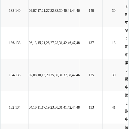
3
138-140
02,07,17,21,27,32,33,39,40,41,44,46
140
39
期
中
第
2
136-138
06,13,15,21,26,27,28,31,42,46,47,48
137
13
期
中
第
2
134-136
02,08,10,13,20,25,30,31,37,38,42,46
135
30
期
中
第
2
132-134
04,10,11,17,19,23,30,31,41,42,44,48
133
41
期
中
第