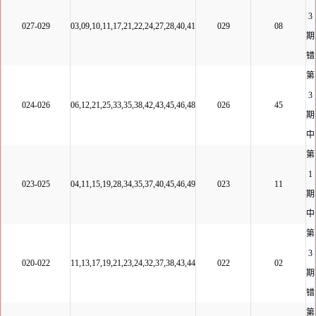
3
027-029
03,09,10,11,17,21,22,24,27,28,40,41
029
08
期
错
第
3
024-026
06,12,21,25,33,35,38,42,43,45,46,48
026
45
期
中
第
1
023-025
04,11,15,19,28,34,35,37,40,45,46,49
023
11
期
中
第
3
020-022
11,13,17,19,21,23,24,32,37,38,43,44
022
02
期
错
第