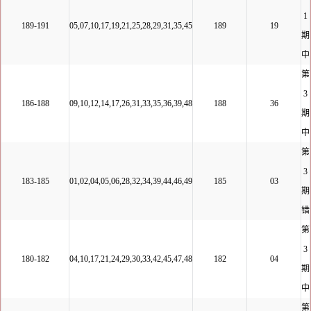
1
189-191
05,07,10,17,19,21,25,28,29,31,35,45
189
19
期
中
第
3
186-188
09,10,12,14,17,26,31,33,35,36,39,48
188
36
期
中
第
3
183-185
01,02,04,05,06,28,32,34,39,44,46,49
185
03
期
错
第
3
180-182
04,10,17,21,24,29,30,33,42,45,47,48
182
04
期
中
第