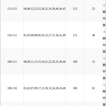
1
113-115
04,08,12,23,25,28,32,34,39,40,44,45
113
23
期
中
第
3
110-112
01,05,06,08,09,20,23,27,31,36,41,48
112
48
期
中
第
1
109-111
08,09,11,13,15,19,21,22,26,35,39,48
109
13
期
中
第
1
108-110
01,02,07,09,17,21,30,33,34,38,43,48
108
02
期
中
第