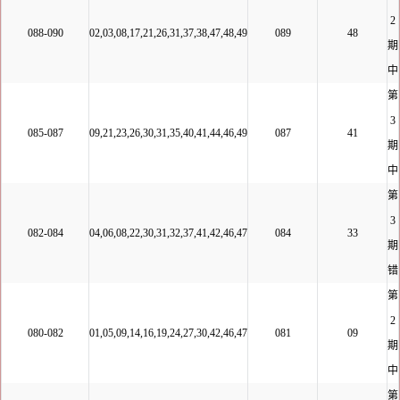
2
088-090
02,03,08,17,21,26,31,37,38,47,48,49
089
48
期
中
第
3
085-087
09,21,23,26,30,31,35,40,41,44,46,49
087
41
期
中
第
3
082-084
04,06,08,22,30,31,32,37,41,42,46,47
084
33
期
错
第
2
080-082
01,05,09,14,16,19,24,27,30,42,46,47
081
09
期
中
第