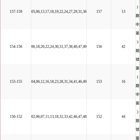
1
157-159
05,06,13,17,18,19,22,24,27,29,31,36
157
13
期
中
第
3
154-156
06,18,20,22,24,30,31,37,38,40,47,49
156
42
期
错
第
1
153-155
04,06,12,16,18,23,28,31,34,41,46,49
153
16
期
中
第
3
150-152
02,06,07,11,13,18,32,33,42,46,47,48
152
44
期
错
第