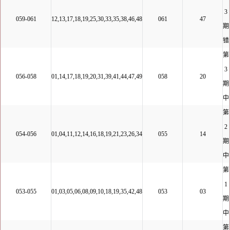
3
059-061
12,13,17,18,19,25,30,33,35,38,46,48
061
47
期
错
第
3
056-058
01,14,17,18,19,20,31,39,41,44,47,49
058
20
期
中
第
2
054-056
01,04,11,12,14,16,18,19,21,23,26,34
055
14
期
中
第
1
053-055
01,03,05,06,08,09,10,18,19,35,42,48
053
03
期
中
第