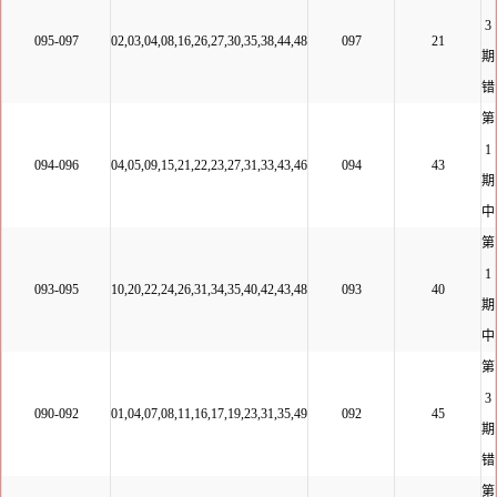
3
095-097
02,03,04,08,16,26,27,30,35,38,44,48
097
21
期
错
第
1
094-096
04,05,09,15,21,22,23,27,31,33,43,46
094
43
期
中
第
1
093-095
10,20,22,24,26,31,34,35,40,42,43,48
093
40
期
中
第
3
090-092
01,04,07,08,11,16,17,19,23,31,35,49
092
45
期
错
第