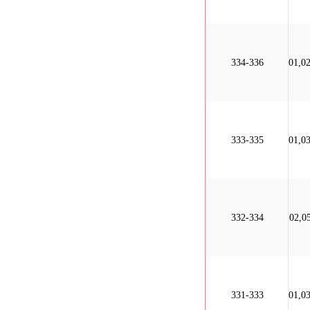
334-336
01,02
333-335
01,03
332-334
02,05
331-333
01,03