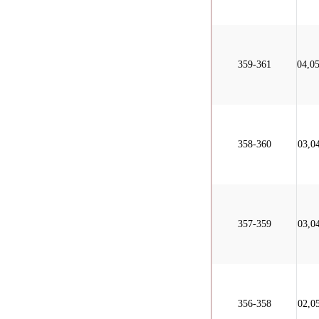
359-361
04,05
358-360
03,04
357-359
03,04
356-358
02,05