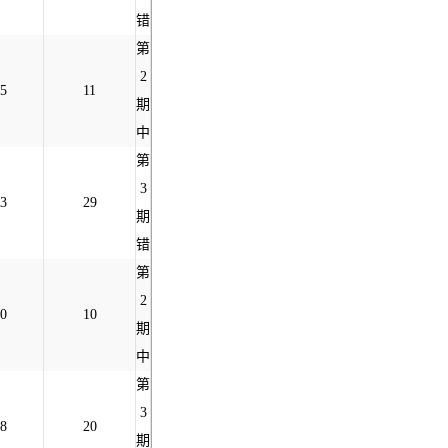
错
第
2
5
11
期
中
第
3
3
29
期
错
第
2
0
10
期
中
第
3
8
20
期