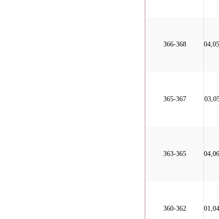
366-368
04,05
365-367
03,05
363-365
04,06
360-362
01,04