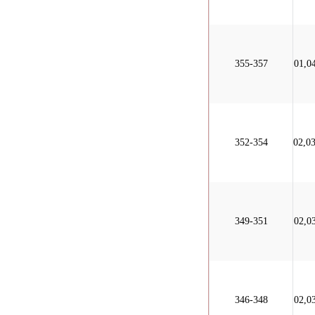
355-357
01,04
352-354
02,03
349-351
02,03
346-348
02,03