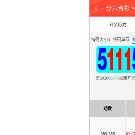
三分六合彩
开奖历史
特码大小3
特码单双
第
20260807382
期开奖
期数
383-385
03,07