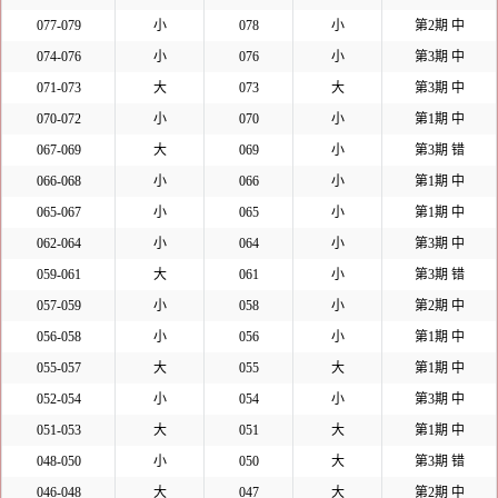
077-079
小
078
小
第2期 中
074-076
小
076
小
第3期 中
071-073
大
073
大
第3期 中
070-072
小
070
小
第1期 中
067-069
大
069
小
第3期 错
066-068
小
066
小
第1期 中
065-067
小
065
小
第1期 中
062-064
小
064
小
第3期 中
059-061
大
061
小
第3期 错
057-059
小
058
小
第2期 中
056-058
小
056
小
第1期 中
055-057
大
055
大
第1期 中
052-054
小
054
小
第3期 中
051-053
大
051
大
第1期 中
048-050
小
050
大
第3期 错
046-048
大
047
大
第2期 中