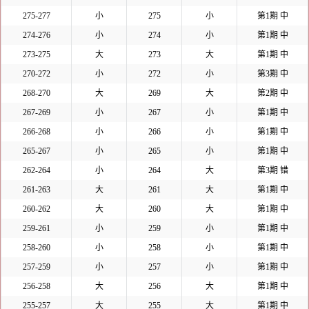
275-277
小
275
小
第1期 中
274-276
小
274
小
第1期 中
273-275
大
273
大
第1期 中
270-272
小
272
小
第3期 中
268-270
大
269
大
第2期 中
267-269
小
267
小
第1期 中
266-268
小
266
小
第1期 中
265-267
小
265
小
第1期 中
262-264
小
264
大
第3期 错
261-263
大
261
大
第1期 中
260-262
大
260
大
第1期 中
259-261
小
259
小
第1期 中
258-260
小
258
小
第1期 中
257-259
小
257
小
第1期 中
256-258
大
256
大
第1期 中
255-257
大
255
大
第1期 中