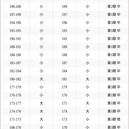
198-200
小
199
小
第2期 中
197-199
小
197
小
第1期 中
194-196
小
196
小
第3期 中
193-195
小
193
小
第1期 中
190-192
小
192
小
第3期 中
189-191
小
189
小
第1期 中
188-190
小
188
小
第1期 中
185-187
小
187
小
第3期 中
182-184
小
184
小
第3期 中
180-182
大
181
大
第2期 中
177-179
小
179
小
第3期 中
176-178
小
176
小
第1期 中
175-177
大
175
大
第1期 中
174-176
大
174
大
第1期 中
171-173
大
173
小
第3期 错
168-170
小
170
小
第3期 中