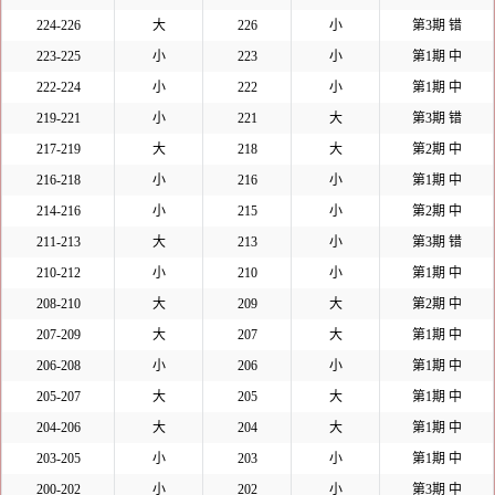
224-226
大
226
小
第3期 错
223-225
小
223
小
第1期 中
222-224
小
222
小
第1期 中
219-221
小
221
大
第3期 错
217-219
大
218
大
第2期 中
216-218
小
216
小
第1期 中
214-216
小
215
小
第2期 中
211-213
大
213
小
第3期 错
210-212
小
210
小
第1期 中
208-210
大
209
大
第2期 中
207-209
大
207
大
第1期 中
206-208
小
206
小
第1期 中
205-207
大
205
大
第1期 中
204-206
大
204
大
第1期 中
203-205
小
203
小
第1期 中
200-202
小
202
小
第3期 中