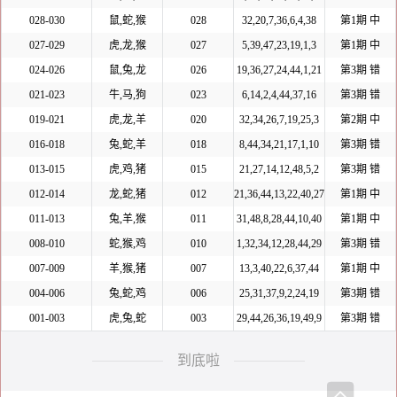
028-030
鼠,蛇,猴
028
32,20,7,36,6,4,38
第1期 中
027-029
虎,龙,猴
027
5,39,47,23,19,1,3
第1期 中
024-026
鼠,兔,龙
026
19,36,27,24,44,1,21
第3期 错
021-023
牛,马,狗
023
6,14,2,4,44,37,16
第3期 错
019-021
虎,龙,羊
020
32,34,26,7,19,25,3
第2期 中
016-018
兔,蛇,羊
018
8,44,34,21,17,1,10
第3期 错
013-015
虎,鸡,猪
015
21,27,14,12,48,5,2
第3期 错
012-014
龙,蛇,猪
012
21,36,44,13,22,40,27
第1期 中
011-013
兔,羊,猴
011
31,48,8,28,44,10,40
第1期 中
008-010
蛇,猴,鸡
010
1,32,34,12,28,44,29
第3期 错
007-009
羊,猴,猪
007
13,3,40,22,6,37,44
第1期 中
004-006
兔,蛇,鸡
006
25,31,37,9,2,24,19
第3期 错
001-003
虎,兔,蛇
003
29,44,26,36,19,49,9
第3期 错
到底啦
