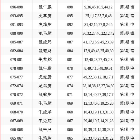
096-098
鼠,牛,猴
098
9,36,45,10,5,44,12
第3期 错
093-095
虎,羊,狗
095
25,1,17,35,7,6,46
第3期 错
091-093
虎,鸡,狗
092
31,42,15,27,8,24,5
第2期 中
088-090
龙,马,猪
090
36,32,27,46,22,12,42
第3期 错
085-087
鼠,虎,鸡
087
41,17,15,9,45,23,39
第3期 错
082-084
鼠,蛇,马
084
17,9,49,43,25,40,30
第3期 错
079-081
牛,龙,蛇
081
12,40,23,27,45,2,8
第3期 错
078-080
鼠,牛,猴
078
8,49,7,15,48,39,31
第1期 中
075-077
虎,蛇,猪
077
49,22,38,12,18,17,1
第3期 错
072-074
龙,鸡,狗
074
28,16,36,13,27,34,30
第3期 错
070-072
鼠,蛇,狗
071
18,14,49,27,39,17,7
第2期 中
069-071
牛,马,猪
069
12,13,46,6,19,25,20
第1期 中
068-070
牛,虎,羊
068
16,43,19,11,3,31,30
第1期 中
067-069
牛,兔,蛇
067
29,46,10,7,14,21,28
第1期 中
066-068
鼠,牛,马
066
19,39,21,15,38,23,7
第1期 中
065-067
牛,鸡,狗
065
25,33,46,23,3,31,22
第1期 中