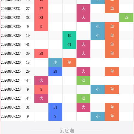
20260807232
27
27
大
单
20260807231
38
38
大
双
20260807230
9
9
小
单
20260807229
19
19
小
单
20260807228
41
41
大
单
20260807227
39
39
大
单
20260807226
13
小
单
20260807225
29
29
大
单
20260807224
44
大
双
20260807223
9
9
小
单
20260807222
44
大
双
20260807221
31
31
大
单
20260807220
9
9
小
单
到底啦