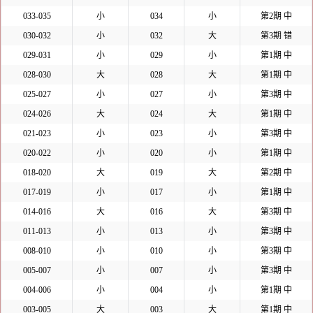
033-035
小
034
小
第2期 中
030-032
小
032
大
第3期 错
029-031
小
029
小
第1期 中
028-030
大
028
大
第1期 中
025-027
小
027
小
第3期 中
024-026
大
024
大
第1期 中
021-023
小
023
小
第3期 中
020-022
小
020
小
第1期 中
018-020
大
019
大
第2期 中
017-019
小
017
小
第1期 中
014-016
大
016
大
第3期 中
011-013
小
013
小
第3期 中
008-010
小
010
小
第3期 中
005-007
小
007
小
第3期 中
004-006
小
004
小
第1期 中
003-005
大
003
大
第1期 中