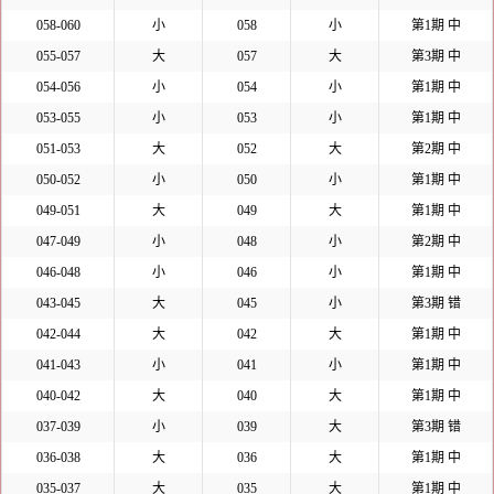
058-060
小
058
小
第1期 中
055-057
大
057
大
第3期 中
054-056
小
054
小
第1期 中
053-055
小
053
小
第1期 中
051-053
大
052
大
第2期 中
050-052
小
050
小
第1期 中
049-051
大
049
大
第1期 中
047-049
小
048
小
第2期 中
046-048
小
046
小
第1期 中
043-045
大
045
小
第3期 错
042-044
大
042
大
第1期 中
041-043
小
041
小
第1期 中
040-042
大
040
大
第1期 中
037-039
小
039
大
第3期 错
036-038
大
036
大
第1期 中
035-037
大
035
大
第1期 中