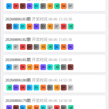
02
08
09
06
05
03
01
10
04
07
20260806183期
开奖时间 08-06 15:10:30
09
02
05
04
06
03
01
07
08
10
20260806182期
开奖时间 08-06 15:05:30
05
07
08
09
03
01
10
02
04
06
20260806181期
开奖时间 08-06 15:00:30
02
07
08
01
04
06
05
10
03
09
20260806180期
开奖时间 08-06 14:55:30
10
06
08
02
05
04
03
01
09
07
20260806179期
开奖时间 08-06 14:50:30
06
09
02
01
04
05
07
08
03
10