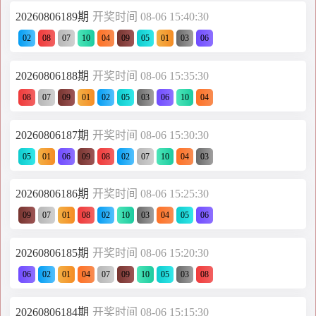
20260806189期
开奖时间 08-06 15:40:30
02
08
07
10
04
09
05
01
03
06
20260806188期
开奖时间 08-06 15:35:30
08
07
09
01
02
05
03
06
10
04
20260806187期
开奖时间 08-06 15:30:30
05
01
06
09
08
02
07
10
04
03
20260806186期
开奖时间 08-06 15:25:30
09
07
01
08
02
10
03
04
05
06
20260806185期
开奖时间 08-06 15:20:30
06
02
01
04
07
09
10
05
03
08
20260806184期
开奖时间 08-06 15:15:30