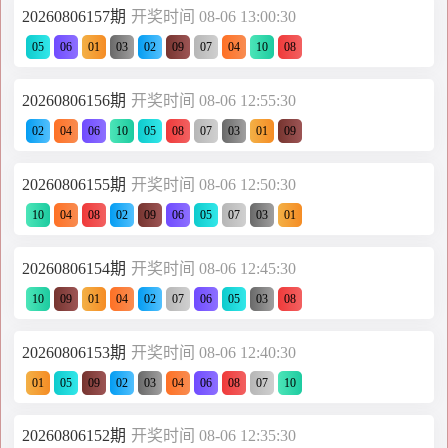
20260806157期
开奖时间 08-06 13:00:30
05
06
01
03
02
09
07
04
10
08
20260806156期
开奖时间 08-06 12:55:30
02
04
06
10
05
08
07
03
01
09
20260806155期
开奖时间 08-06 12:50:30
10
04
08
02
09
06
05
07
03
01
20260806154期
开奖时间 08-06 12:45:30
10
09
01
04
02
07
06
05
03
08
20260806153期
开奖时间 08-06 12:40:30
01
05
09
02
03
04
06
08
07
10
20260806152期
开奖时间 08-06 12:35:30