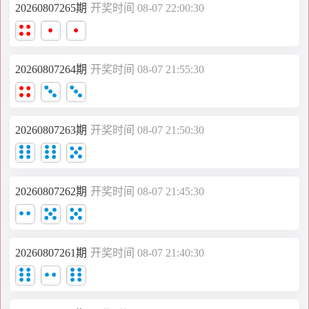
20260807265期
开奖时间 08-07 22:00:30
20260807264期
开奖时间 08-07 21:55:30
20260807263期
开奖时间 08-07 21:50:30
20260807262期
开奖时间 08-07 21:45:30
20260807261期
开奖时间 08-07 21:40:30