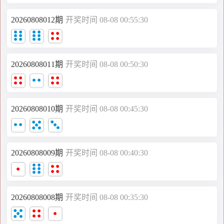
20260808012期
开奖时间 08-08 00:55:30
20260808011期
开奖时间 08-08 00:50:30
20260808010期
开奖时间 08-08 00:45:30
20260808009期
开奖时间 08-08 00:40:30
20260808008期
开奖时间 08-08 00:35:30