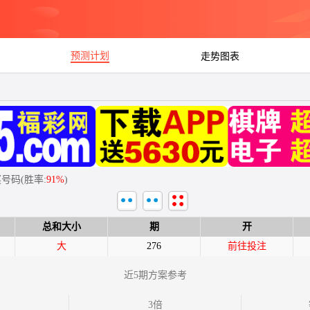
预测计划
走势图表
号码(胜率:
91%
)
总和大小
期
开
大
276
前往投注
近5期方案参考
3倍