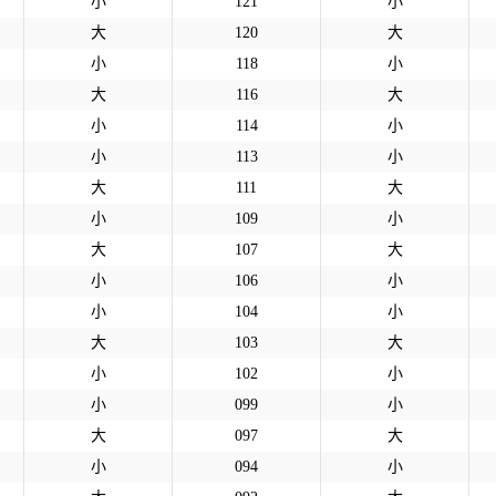
小
121
小
大
120
大
小
118
小
大
116
大
小
114
小
小
113
小
大
111
大
小
109
小
大
107
大
小
106
小
小
104
小
大
103
大
小
102
小
小
099
小
大
097
大
小
094
小