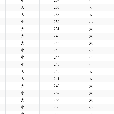
小
257
小
大
255
大
大
253
大
小
252
小
大
251
大
大
249
大
大
248
大
小
245
小
小
244
小
小
243
小
大
242
大
大
241
大
大
240
大
小
237
大
大
234
大
小
233
小