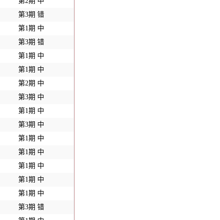
第2期 中
第3期 错
第1期 中
第3期 错
第1期 中
第1期 中
第2期 中
第3期 中
第1期 中
第3期 中
第1期 中
第1期 中
第1期 中
第1期 中
第1期 中
第3期 错