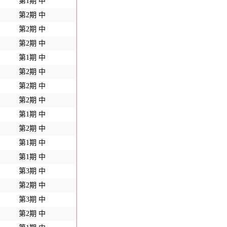
第1期 中
第2期 中
第2期 中
第2期 中
第1期 中
第2期 中
第2期 中
第2期 中
第1期 中
第2期 中
第1期 中
第1期 中
第3期 中
第2期 中
第3期 中
第2期 中