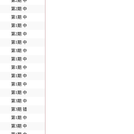
第2期 中
第2期 中
第1期 中
第1期 中
第2期 中
第1期 中
第3期 中
第1期 中
第1期 中
第1期 中
第1期 中
第1期 中
第3期 中
第3期 错
第1期 中
第3期 中