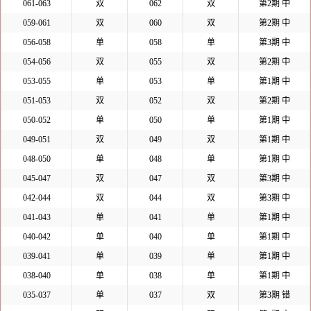
061-063
双
062
双
第2期 中
059-061
双
060
双
第2期 中
056-058
单
058
单
第3期 中
054-056
双
055
双
第2期 中
053-055
单
053
单
第1期 中
051-053
双
052
双
第2期 中
050-052
单
050
单
第1期 中
049-051
双
049
双
第1期 中
048-050
单
048
单
第1期 中
045-047
双
047
双
第3期 中
042-044
双
044
双
第3期 中
041-043
单
041
单
第1期 中
040-042
单
040
单
第1期 中
039-041
单
039
单
第1期 中
038-040
单
038
单
第1期 中
035-037
单
037
双
第3期 错