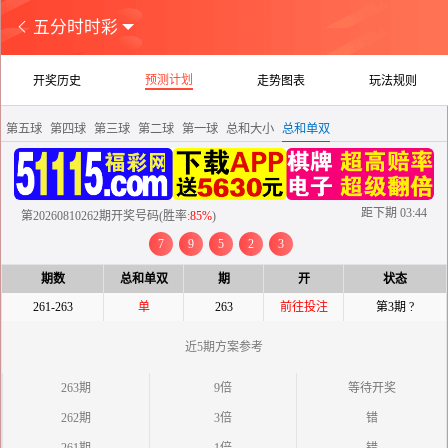
五分时时彩
预测计划
开奖历史
走势图表
玩法规则
第五球
第四球
第三球
第二球
第一球
总和大小
总和单双
距下期
03
:
43
第
20260810262
期开奖号码(胜率:
85%
)
7
9
5
2
3
期数
总和单双
期
开
状态
261-263
单
263
前往投注
第3期 ?
近5期方案参考
263期
9倍
等待开奖
262期
3倍
错