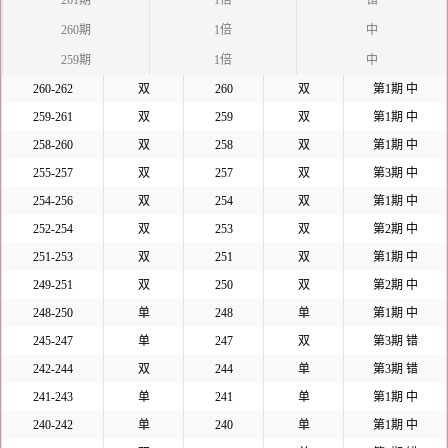
261期
1倍
错
260期
1倍
中
259期
1倍
中
260-262
双
260
双
第1期 中
259-261
双
259
双
第1期 中
258-260
双
258
双
第1期 中
255-257
双
257
双
第3期 中
254-256
双
254
双
第1期 中
252-254
双
253
双
第2期 中
251-253
双
251
双
第1期 中
249-251
双
250
双
第2期 中
248-250
单
248
单
第1期 中
245-247
单
247
双
第3期 错
242-244
双
244
单
第3期 错
241-243
单
241
单
第1期 中
240-242
单
240
单
第1期 中