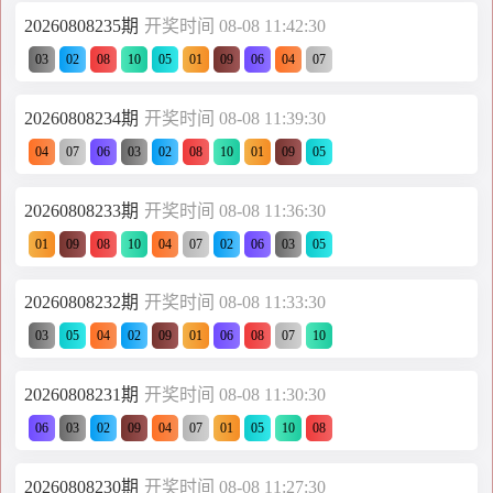
20260808235期
开奖时间 08-08 11:42:30
03
02
08
10
05
01
09
06
04
07
20260808234期
开奖时间 08-08 11:39:30
04
07
06
03
02
08
10
01
09
05
20260808233期
开奖时间 08-08 11:36:30
01
09
08
10
04
07
02
06
03
05
20260808232期
开奖时间 08-08 11:33:30
03
05
04
02
09
01
06
08
07
10
20260808231期
开奖时间 08-08 11:30:30
06
03
02
09
04
07
01
05
10
08
20260808230期
开奖时间 08-08 11:27:30