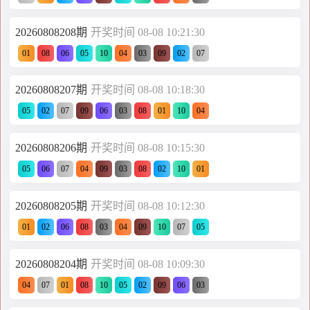
20260808208期
开奖时间 08-08 10:21:30
01
08
06
05
10
04
03
09
02
07
20260808207期
开奖时间 08-08 10:18:30
05
02
07
09
06
03
08
01
10
04
20260808206期
开奖时间 08-08 10:15:30
05
06
07
04
09
03
08
02
10
01
20260808205期
开奖时间 08-08 10:12:30
01
02
06
08
03
04
09
10
07
05
20260808204期
开奖时间 08-08 10:09:30
04
07
01
08
10
05
02
09
06
03