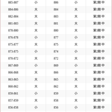
885-887
小
886
小
第2期 中
884-886
大
884
大
第1期 中
882-884
大
883
大
第2期 中
881-883
大
881
大
第1期 中
878-880
大
880
大
第3期 中
876-878
小
877
小
第2期 中
875-877
大
875
大
第1期 中
873-875
小
874
小
第2期 中
870-872
大
872
大
第3期 中
867-869
小
869
小
第3期 中
866-868
大
866
大
第1期 中
863-865
大
865
大
第3期 中
860-862
大
862
大
第3期 中
859-861
小
859
小
第1期 中
857-859
大
858
大
第2期 中
856-858
小
856
小
第1期 中