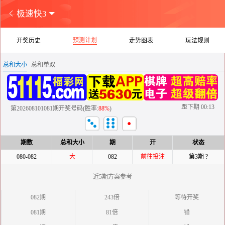
极速快3
预测计划
开奖历史
走势图表
玩法规则
总和大小
总和单双
距下期
00
:
12
第
202608101081
期开奖号码(胜率:
88%
)
期数
总和大小
期
开
状态
080-082
大
082
前往投注
第3期 ?
近5期方案参考
082期
243倍
等待开奖
081期
81倍
错