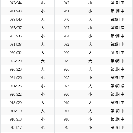
942-944
小
942
小
第1期 中
941-943
小
941
小
第1期 中
938-940
大
940
大
第3期 中
935-937
大
937
小
第3期 错
933-935
小
934
小
第2期 中
931-933
大
932
大
第2期 中
930-932
大
930
大
第1期 中
927-929
大
929
大
第3期 中
926-928
大
926
大
第1期 中
924-926
小
925
小
第2期 中
921-923
小
923
大
第3期 错
920-922
小
920
小
第1期 中
918-920
大
919
大
第2期 中
917-919
大
917
大
第1期 中
916-918
小
916
小
第1期 中
915-917
小
915
小
第1期 中