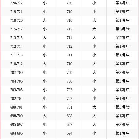
720-722
小
720
小
第1期 中
719-721
小
719
小
第1期 中
718-720
大
718
大
第1期 中
715-717
小
717
大
第3期 错
713-715
大
714
大
第2期 中
712-714
小
712
小
第1期 中
711-713
小
711
小
第1期 中
710-712
大
710
大
第1期 中
707-709
小
709
大
第3期 错
704-706
小
706
小
第3期 中
703-705
小
703
小
第1期 中
702-704
小
702
小
第1期 中
699-701
小
701
大
第3期 错
698-700
大
698
大
第1期 中
695-697
小
697
大
第3期 错
694-696
小
694
小
第1期 中