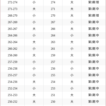
272-274
小
274
大
第3期 错
271-273
大
271
大
第1期 中
268-270
小
270
大
第3期 错
267-269
小
267
小
第1期 中
265-267
大
266
大
第2期 中
264-266
小
264
小
第1期 中
262-264
大
263
大
第2期 中
260-262
小
261
小
第2期 中
258-260
大
259
大
第2期 中
257-259
小
257
小
第1期 中
256-258
小
256
小
第1期 中
255-257
小
255
小
第1期 中
254-256
大
254
大
第1期 中
252-254
小
253
小
第2期 中
251-253
大
251
大
第1期 中
250-252
大
250
大
第1期 中