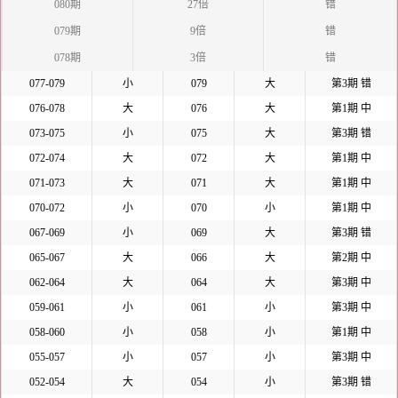
080期
27倍
错
079期
9倍
错
078期
3倍
错
077-079
小
079
大
第3期 错
076-078
大
076
大
第1期 中
073-075
小
075
大
第3期 错
072-074
大
072
大
第1期 中
071-073
大
071
大
第1期 中
070-072
小
070
小
第1期 中
067-069
小
069
大
第3期 错
065-067
大
066
大
第2期 中
062-064
大
064
大
第3期 中
059-061
小
061
小
第3期 中
058-060
小
058
小
第1期 中
055-057
小
057
小
第3期 中
052-054
大
054
小
第3期 错