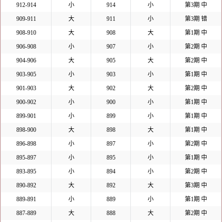
912-914
小
914
小
第3期 中
909-911
大
911
小
第3期 错
908-910
大
908
大
第1期 中
906-908
小
907
小
第2期 中
904-906
大
905
大
第2期 中
903-905
小
903
小
第1期 中
901-903
大
902
大
第2期 中
900-902
小
900
小
第1期 中
899-901
小
899
小
第1期 中
898-900
大
898
大
第1期 中
896-898
小
897
小
第2期 中
895-897
小
895
小
第1期 中
893-895
小
894
小
第2期 中
890-892
大
892
大
第3期 中
889-891
小
889
小
第1期 中
887-889
大
888
大
第2期 中