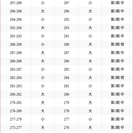
297-299
小
297
小
第1期 中
296-298
大
296
大
第1期 中
294-296
小
295
小
第2期 中
292-294
大
293
大
第2期 中
291-293
小
291
小
第1期 中
288-290
小
290
大
第3期 错
287-289
大
287
大
第1期 中
286-288
大
286
大
第1期 中
285-287
小
285
小
第1期 中
282-284
小
284
大
第3期 错
281-283
小
281
小
第1期 中
280-282
大
280
大
第1期 中
279-281
大
279
大
第1期 中
278-280
大
278
大
第1期 中
277-279
小
277
小
第1期 中
275-277
大
276
大
第2期 中