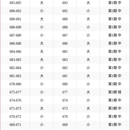
693-695
大
693
大
第1期 中
690-692
小
692
小
第3期 中
689-691
大
689
大
第1期 中
688-690
小
688
小
第1期 中
687-689
小
687
小
第1期 中
686-688
大
686
大
第1期 中
684-686
大
685
大
第2期 中
683-685
大
683
大
第1期 中
682-684
小
682
小
第1期 中
681-683
大
681
大
第1期 中
678-680
小
680
小
第3期 中
675-677
小
677
大
第3期 错
674-676
小
674
小
第1期 中
671-673
大
673
大
第3期 中
670-672
小
670
小
第1期 中
669-671
小
669
小
第1期 中