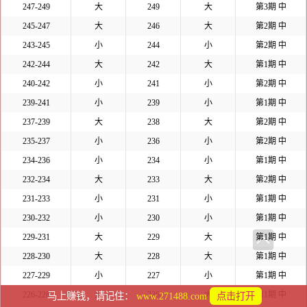
247-249
大
249
大
第3期 中
245-247
大
246
大
第2期 中
243-245
小
244
小
第2期 中
242-244
大
242
大
第1期 中
240-242
小
241
小
第2期 中
239-241
小
239
小
第1期 中
237-239
大
238
大
第2期 中
235-237
小
236
小
第2期 中
234-236
小
234
小
第1期 中
232-234
大
233
大
第2期 中
231-233
小
231
小
第1期 中
230-232
小
230
小
第1期 中

229-231
大
229
大
第1期 中
228-230
大
228
大
第1期 中
227-229
小
227
小
第1期 中
226-228
大
226
大
第1期 中
马上赚钱，请记住：
www.271488.com
点击打开