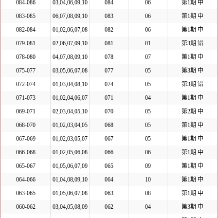
084-086
03,04,06,09,10
084
06
第1期 中
083-085
06,07,08,09,10
083
06
第1期 中
082-084
01,02,06,07,08
082
06
第1期 中
079-081
02,06,07,09,10
081
01
第3期 错
078-080
04,07,08,09,10
078
07
第1期 中
075-077
03,05,06,07,08
077
05
第3期 中
072-074
01,03,04,08,10
074
05
第3期 错
071-073
01,02,04,06,07
071
04
第1期 中
069-071
02,03,04,05,10
070
05
第2期 中
068-070
01,02,03,04,05
068
05
第1期 中
067-069
01,02,03,05,07
067
05
第1期 中
066-068
01,02,05,06,08
066
06
第1期 中
065-067
01,05,06,07,09
065
09
第1期 中
064-066
01,04,08,09,10
064
10
第1期 中
063-065
01,05,06,07,08
063
08
第1期 中
060-062
03,04,05,08,09
062
04
第3期 中