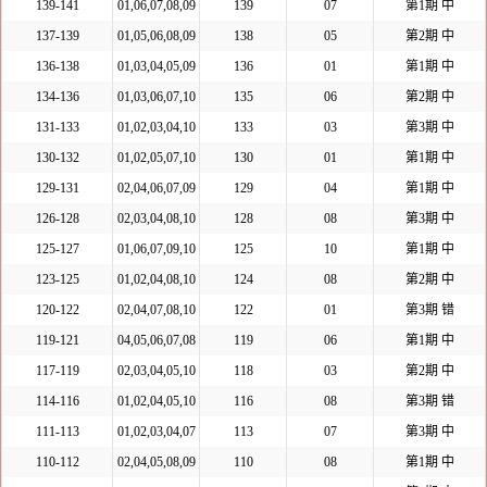
139-141
01,06,07,08,09
139
07
第1期 中
137-139
01,05,06,08,09
138
05
第2期 中
136-138
01,03,04,05,09
136
01
第1期 中
134-136
01,03,06,07,10
135
06
第2期 中
131-133
01,02,03,04,10
133
03
第3期 中
130-132
01,02,05,07,10
130
01
第1期 中
129-131
02,04,06,07,09
129
04
第1期 中
126-128
02,03,04,08,10
128
08
第3期 中
125-127
01,06,07,09,10
125
10
第1期 中
123-125
01,02,04,08,10
124
08
第2期 中
120-122
02,04,07,08,10
122
01
第3期 错
119-121
04,05,06,07,08
119
06
第1期 中
117-119
02,03,04,05,10
118
03
第2期 中
114-116
01,02,04,05,10
116
08
第3期 错
111-113
01,02,03,04,07
113
07
第3期 中
110-112
02,04,05,08,09
110
08
第1期 中